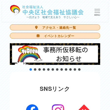
メ
イ
MENU
ン
アクセス・連絡先一覧
コ
イベントカレンダー
ン
テ
ン
ツ
へ
移
動
SNSリンク