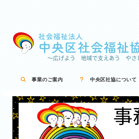
メ
イ
ン
コ
ン
テ
ン
ツ
事業のご案内
中央区社協について
へ
移
動