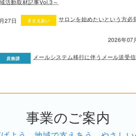
域活動取材記事Vol.3～
サロンを始めたいという方必見
7月27日
ささえあい
2026年07
投稿日
メールシステム移行に伴うメール送受信
庶務課
事業のご案内
広げよう 地域で支えあう やさしい