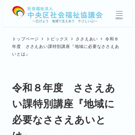
メ
イ
MENU
ン
コ
トップページ
トピックス
ささえあい
令和８
ン
年度 ささえあい課特別講座『地域に必要なささえあ
いとは』
テ
ン
ツ
令和８年度 ささえあ
へ
移
い課特別講座『地域に
動
必要なささえあいと