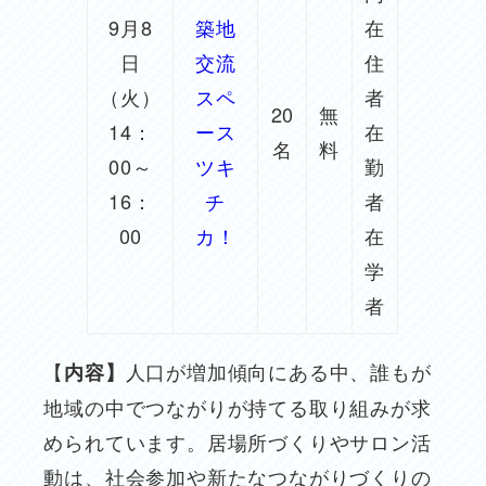
9月8
築地
在
日
交流
住
（火）
スペ
者
20
無
14：
ース
在
名
料
00～
ツキ
勤
16：
チ
者
00
カ！
在
学
者
【
人口が増加傾向にある中、誰もが
内容】
地域の中でつながりが持てる取り組みが求
められています。居場所づくりやサロン活
動は、社会参加や新たなつながりづくりの