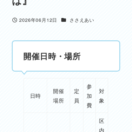
は』
カテゴリー
2026年06月12日
ささえあい
投稿日
開催日時・場所
参
開催
定
対
日時
加
場所
員
象
費
区
内