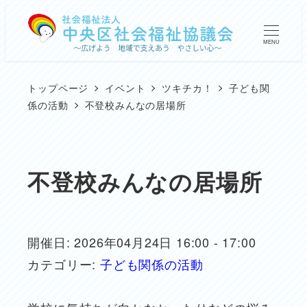
メ
イ
MENU
ン
コ
トップページ
イベント
ツキチカ！
子ども関
ン
係の活動
不登校みんなの居場所
テ
ン
ツ
不登校みんなの居場所
へ
移
動
開催日: 2026年04月24日 16:00 - 17:00
カテゴリー:
子ども関係の活動