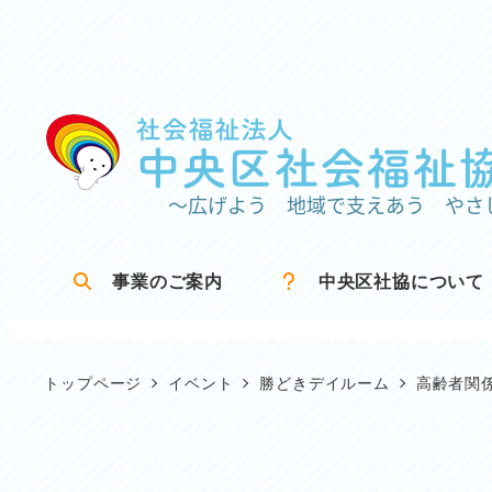
メ
イ
ン
コ
ン
テ
ン
ツ
事業のご案内
中央区社協について
へ
移
動
トップページ
イベント
勝どきデイルーム
高齢者関