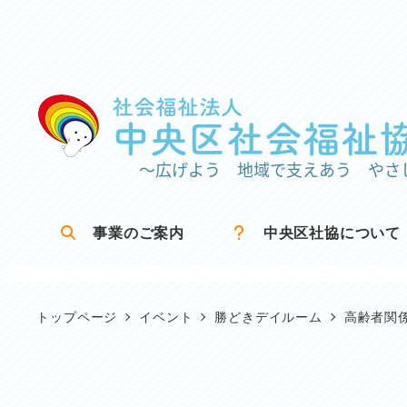
メ
イ
ン
コ
ン
テ
ン
ツ
事業のご案内
中央区社協について
へ
移
動
トップページ
イベント
勝どきデイルーム
高齢者関