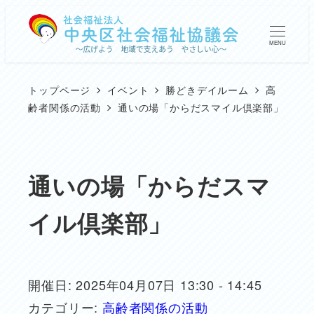
メ
イ
MENU
ン
コ
トップページ
イベント
勝どきデイルーム
高
ン
齢者関係の活動
通いの場「からだスマイル倶楽部」
テ
ン
ツ
通いの場「からだスマ
へ
イル倶楽部」
移
動
開催日: 2025年04月07日 13:30 - 14:45
カテゴリー:
高齢者関係の活動