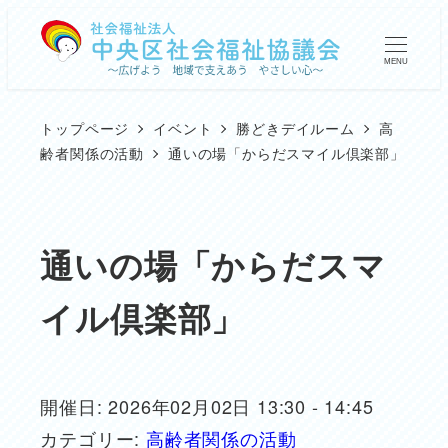
メ
イ
MENU
ン
コ
トップページ
イベント
勝どきデイルーム
高
ン
齢者関係の活動
通いの場「からだスマイル倶楽部」
テ
ン
ツ
通いの場「からだスマ
へ
イル倶楽部」
移
動
開催日: 2026年02月02日 13:30 - 14:45
カテゴリー:
高齢者関係の活動