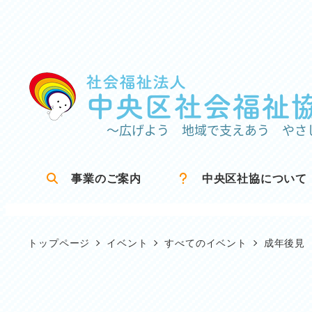
メ
イ
ン
コ
ン
テ
ン
ツ
事業のご案内
中央区社協について
へ
移
動
トップページ
イベント
すべてのイベント
成年後見