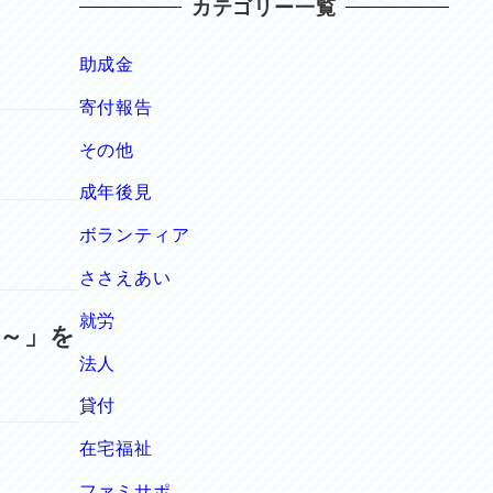
カテゴリー一覧
助成金
寄付報告
その他
成年後見
ボランティア
ささえあい
就労
～」を
法人
貸付
在宅福祉
ファミサポ