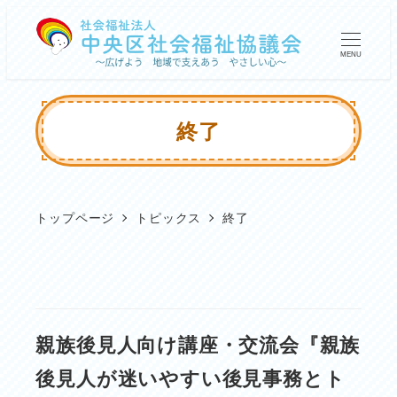
メ
イ
MENU
ン
コ
終了
ン
テ
ン
トップページ
トピックス
終了
ツ
へ
移
動
親族後見人向け講座・交流会『親族
後見人が迷いやすい後見事務とト