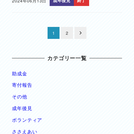
2024年06月13日
成年後見
終了
投稿日
投
1
2
稿
カテゴリー一覧
の
ペ
助成金
寄付報告
ー
その他
ジ
成年後見
送
ボランティア
り
ささえあい